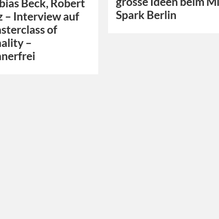
grosse Ideen beim M
bias Beck, Robert
Spark Berlin
z – Interview auf
sterclass of
ality –
nerfrei