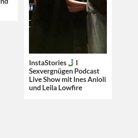
ind
InstaStories
I
Sexvergnügen Podcast
Live Show mit Ines Anioli
und Leila Lowfire