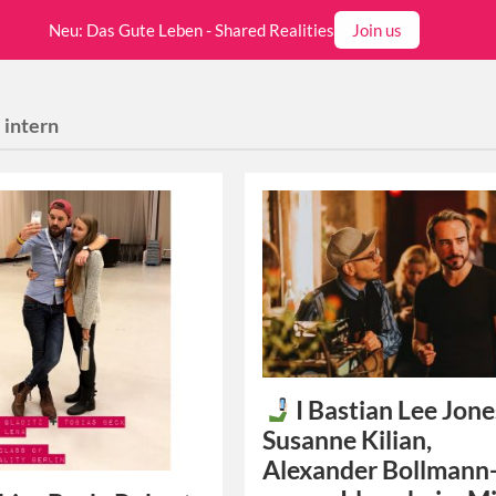
Neu: Das Gute Leben - Shared Realities
Join us
:
intern
I Bastian Lee Jone
Susanne Kilian,
Alexander Bollmann