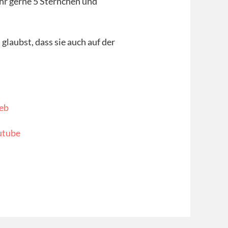
ihr gerne 5 Sternchen und
laubst, dass sie auch auf der
eb
utube