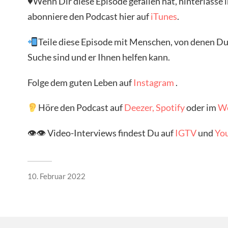
♥Wenn Dir diese Episode gefallen hat, hinterlasse 
abonniere den Podcast hier auf
iTunes
.
Teile diese Episode mit Menschen, von denen Du g
Suche sind und er Ihnen helfen kann.
Folge dem guten Leben auf
Instagram
.
Höre den Podcast auf
Deezer,
Spotify
oder im
W
👁👁 Video-Interviews findest Du auf
IGTV
und
Yo
10. Februar 2022