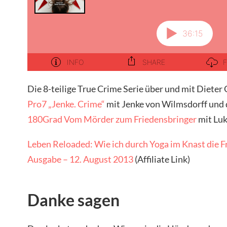
Die 8-teilige True Crime Serie über und mit Diete
Pro7 „Jenke. Crime“
mit Jenke von Wilmsdorff und
180Grad Vom Mörder zum Friedensbringer
mit Luk
Leben Reloaded: Wie ich durch Yoga im Knast die 
Ausgabe – 12. August 2013
(Affiliate Link)
Danke sagen