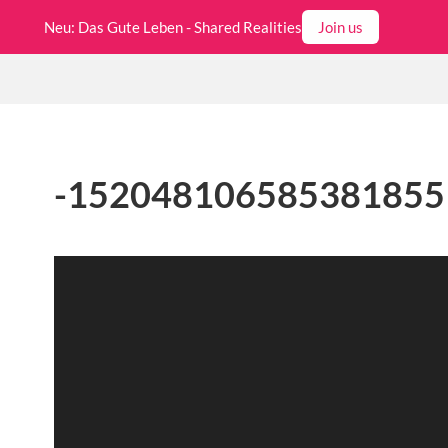
Neu: Das Gute Leben - Shared Realities
Join us
-152048106585381855
Video-
Player