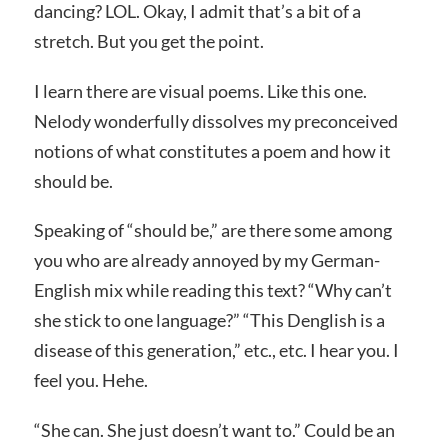
dancing? LOL. Okay, I admit that’s a bit of a
stretch. But you get the point.
I learn there are visual poems. Like this one.
Nelody wonderfully dissolves my preconceived
notions of what constitutes a poem and how it
should be.
Speaking of “should be,” are there some among
you who are already annoyed by my German-
English mix while reading this text? “Why can’t
she stick to one language?” “This Denglish is a
disease of this generation,” etc., etc. I hear you. I
feel you. Hehe.
“She can. She just doesn’t want to.” Could be an