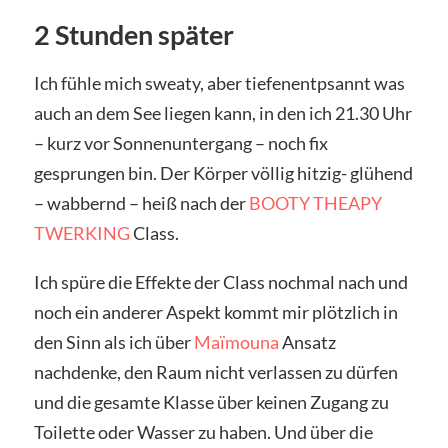
2 Stunden später
Ich fühle mich sweaty, aber tiefenentpsannt was
auch an dem See liegen kann, in den ich 21.30 Uhr
– kurz vor Sonnenuntergang – noch fix
gesprungen bin. Der Körper völlig hitzig- glühend
– wabbernd – heiß nach der
BOOTY THEAPY
TWERKING
Class.
Ich spüre die Effekte der Class nochmal nach und
noch ein anderer Aspekt kommt mir plötzlich in
den Sinn als ich über
Maïmouna
Ansatz
nachdenke, den Raum nicht verlassen zu dürfen
und die gesamte Klasse über keinen Zugang zu
Toilette oder Wasser zu haben. Und über die