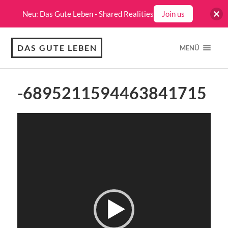
Neu: Das Gute Leben - Shared Realities
Join us
DAS GUTE LEBEN
MENÜ
-6895211594463841715
Video-
Player