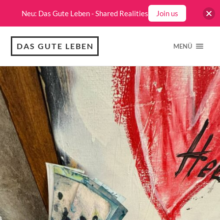
Neu: Das Gute Leben - Shared Realities
Join us
DAS GUTE LEBEN
MENÜ