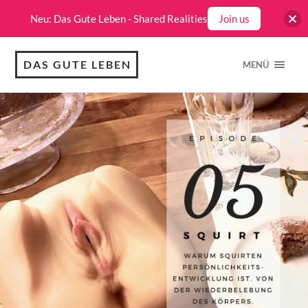
Neu: Das Gute Leben - Shared Realities
Join us
DAS GUTE LEBEN
MENÜ