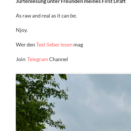
Jurtenlesung unter Freunden meines First Draft
As raw and real as it can be.
Njoy.
Wer den
Text lieber lesen
mag
Join
Telegram
Channel