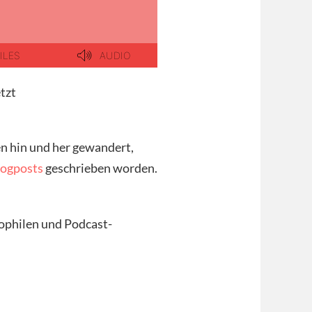
etzt
n hin und her gewandert,
logposts
geschrieben worden.
iophilen und Podcast-